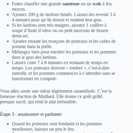
Faites chauffer une grande
sauteuse
ou un
wok
à feu
moyen.
Ajoutez 200 g de lardons fumés. Laissez-les revenir 3 à
4 minutes pour qu’ils dorent et rendent leur gras.
Si les lardons sont très maigres, ajoutez 1 cuillère à
soupe d’huile d’olive ou un petit morceau de beurre
demi-sel.
Ajoutez ensuite les tronçons de poireaux et les cubes de
pomme dans la poêle.
Mélangez bien pour enrober les poireaux et les pommes
dans le gras des lardons.
Laissez cuire 7 à 8 minutes en remuant de temps en
temps. Les poireaux doivent « tomber », c’est-à-dire
ramollir, et les pommes commencer à s’attendrir sans se
transformer en compote.
Vous allez sentir une odeur légèrement caramélisée. C’est la
fameuse réaction de Maillard. Elle donne ce goût grillé,
presque sucré, qui rend le plat irrésistible.
Étape 3 : assaisonner et parfumer
Quand les poireaux sont fondants et les pommes
moelleuses, baissez un peu le feu.