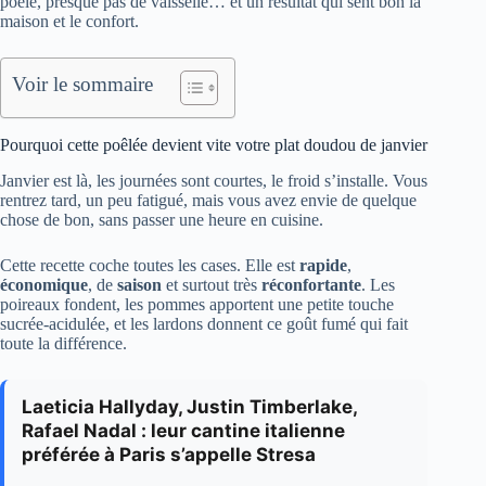
poêle, presque pas de vaisselle… et un résultat qui sent bon la
maison et le confort.
Voir le sommaire
Pourquoi cette poêlée devient vite votre plat doudou de janvier
Janvier est là, les journées sont courtes, le froid s’installe. Vous
rentrez tard, un peu fatigué, mais vous avez envie de quelque
chose de bon, sans passer une heure en cuisine.
Cette recette coche toutes les cases. Elle est
rapide
,
économique
, de
saison
et surtout très
réconfortante
. Les
poireaux fondent, les pommes apportent une petite touche
sucrée-acidulée, et les lardons donnent ce goût fumé qui fait
toute la différence.
Laeticia Hallyday, Justin Timberlake,
Rafael Nadal : leur cantine italienne
préférée à Paris s’appelle Stresa